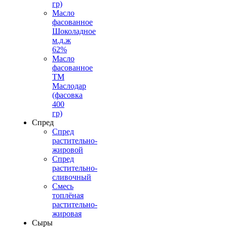
гр)
Масло
фасованное
Шоколадное
м.д.ж
62%
Масло
фасованное
ТМ
Маслодар
(фасовка
400
гр)
Спред
Спред
растительно-
жировой
Спред
растительно-
сливочный
Смесь
топлёная
растительно-
жировая
Сыры