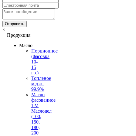
×
Продукция
Масло
Порционное
(фасовка
10-
15
гр.)
Топленое
м.д.ж.
99,9%
Масло
фасованное
ТМ
Маслодел
(100,
150,
180,
200