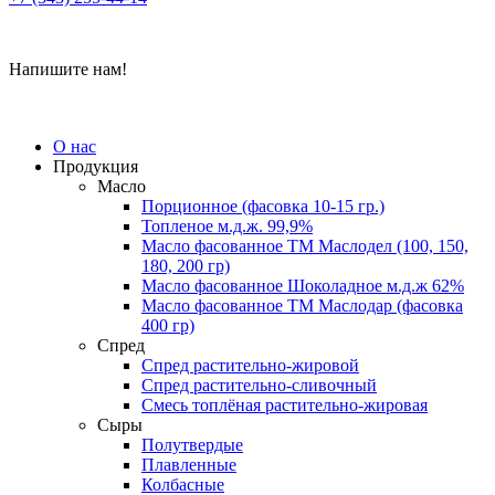
Напишите нам!
О нас
Продукция
Масло
Порционное (фасовка 10-15 гр.)
Топленое м.д.ж. 99,9%
Масло фасованное ТМ Маслодел (100, 150,
180, 200 гр)
Масло фасованное Шоколадное м.д.ж 62%
Масло фасованное ТМ Маслодар (фасовка
400 гр)
Спред
Спред растительно-жировой
Спред растительно-сливочный
Смесь топлёная растительно-жировая
Сыры
Полутвердые
Плавленные
Колбасные