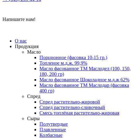
Напишите нам!
О нас
Продукция
Масло
Порционное (фасовка 10-15 гр.)
Топленое м.д.ж. 99,9%
Масло фасованное ТМ Маслодел (100, 150,
180, 200 гр)
Масло фасованное Шоколадное м.д.ж 62%
Масло фасованное ТМ Маслодар (фасовка
400 гр)
Спред
Спред растительно-жировой
Спред растительно-сливочный
Смесь топлёная растительно-жировая
Сыры
Полутвердые
Плавленные
Колбасные