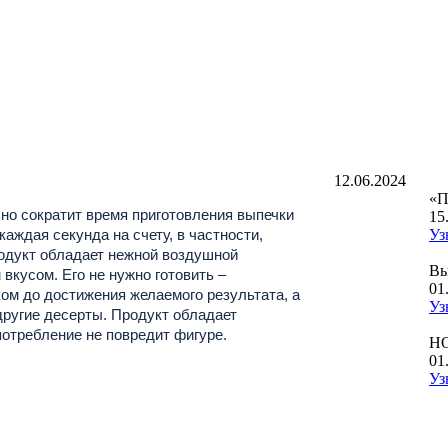
12.06.2024
«П
но сократит время приготовления выпечки
15
 каждая секунда на счету, в частности,
Уз
родукт обладает нежной воздушной
Вы
вкусом. Его не нужно готовить –
01
ом до достижения желаемого результата, а
Уз
другие десерты. Продукт обладает
потребление не повредит фигуре.
Н
01
Уз